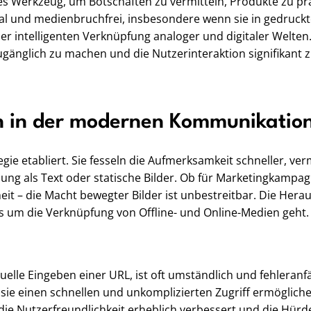
es Werkzeug, um Botschaften zu vermitteln, Produkte zu pr
al und medienbruchfrei, insbesondere wenn sie in gedruckt
 der intelligenten Verknüpfung analoger und digitaler Welte
ugänglich zu machen und die Nutzerinteraktion signifikant 
n in der modernen Kommunikatio
egie etabliert. Sie fesseln die Aufmerksamkeit schneller, v
ung als Text oder statische Bilder. Ob für Marketingkampa
 – die Macht bewegter Bilder ist unbestreitbar. Die Herau
es um die Verknüpfung von Offline- und Online-Medien geht.
elle Eingeben einer URL, ist oft umständlich und fehleranfä
m sie einen schnellen und unkomplizierten Zugriff ermöglic
ie Nutzerfreundlichkeit erheblich verbessert und die Hürde