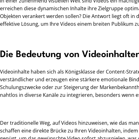
In einer zunehmend visuellen Welt sind Videos ein mächtig
erreichen diese dynamischen Inhalte ihre Zielgruppe optim
Objekten verankert werden sollen? Die Antwort liegt oft in
effektive Lösung, um Ihre Videos einem breiten Publikum z
Die Bedeutung von Videoinhalte
Videoinhalte haben sich als Königsklasse der Content-Strat
verständlicher und erzeugen eine stärkere emotionale Bind
Schulungszwecke oder zur Steigerung der Markenbekanntheit
nahtlos in diverse Kanäle zu integrieren, besonders wenn 
Der traditionelle Weg, auf Videos hinzuweisen, wie das manu
schaffen eine direkte Brücke zu Ihren Videoinhalten, inde
genügt, um das gewünschte Video sofort abzuspielen, was d