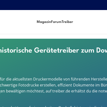
Magazin
Forum
Treiber
 historische Gerätetreiber zum D
er für die aktuellsten Druckermodelle von führenden Herste
hwertige Fotodrucke erstellen, effizient Dokumente im Bür
n bewältigen möchtest, auf treiber.de erhältst du die not