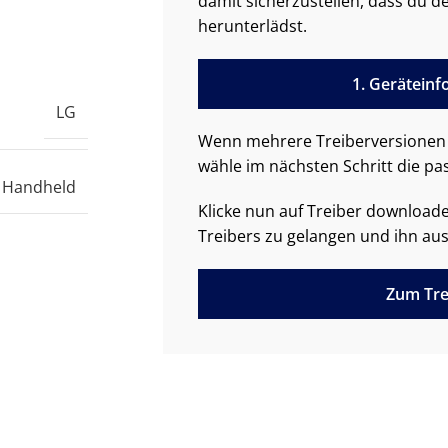
damit sicherzustellen, dass du de
herunterlädst.
1. Gerätein
LG
Wenn mehrere Treiberversionen 
wähle im nächsten Schritt die pa
 Handheld
Klicke nun auf Treiber downloa
Treibers zu gelangen und ihn aus
Zum Tre