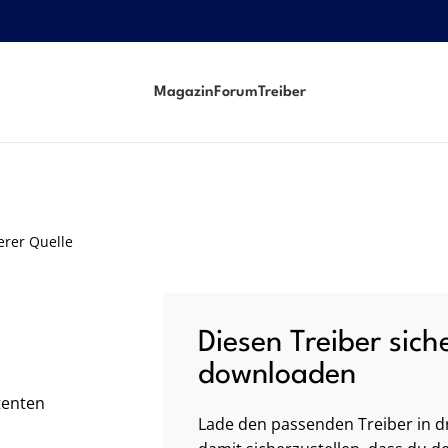
Magazin
Forum
Treiber
erer Quelle
Diesen Treiber sich
downloaden
tenten
Lade den passenden Treiber in dr