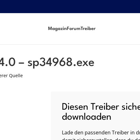
Magazin
Forum
Treiber
14.0 – sp34968.exe
erer Quelle
Diesen Treiber sich
downloaden
Lade den passenden Treiber in dr