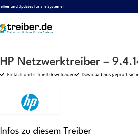
reiber und Updates für alle Systeme!
Startseite
HP
Netzwerk
HP Netzwerktreiber – 9.4.14.0 – sp34968.exe
HP Netzwerktreiber – 9.4.
Einfach und schnell downloaden
Download aus geprüft sich
Infos zu diesem Treiber