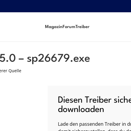
Magazin
Forum
Treiber
15.0 – sp26679.exe
erer Quelle
Diesen Treiber sich
downloaden
Lade den passenden Treiber in dr