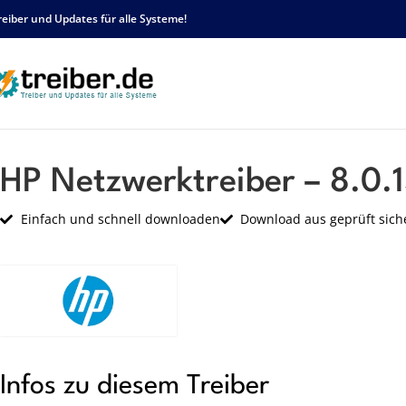
reiber und Updates für alle Systeme!
Startseite
HP
Netzwerk
HP Netzwerktreiber – 8.0.15.0 – sp26679.exe
HP Netzwerktreiber – 8.0.
Einfach und schnell downloaden
Download aus geprüft sich
Infos zu diesem Treiber