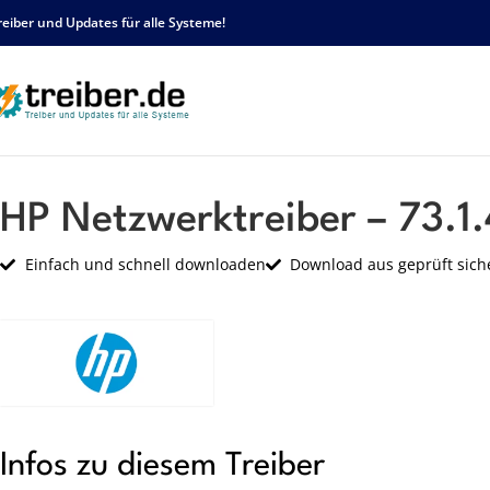
reiber und Updates für alle Systeme!
Startseite
HP
Netzwerk
HP Netzwerktreiber – 73.1.4.0 – sp44525.exe
HP Netzwerktreiber – 73.1
Einfach und schnell downloaden
Download aus geprüft sich
Infos zu diesem Treiber