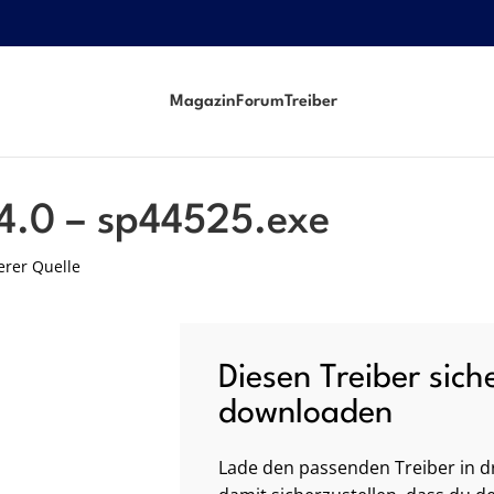
Magazin
Forum
Treiber
.4.0 – sp44525.exe
erer Quelle
Diesen Treiber sich
downloaden
Lade den passenden Treiber in dr