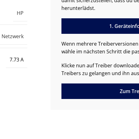
damit sicherzustellen, dass du de
herunterlädst.
HP
1. Gerätein
Netzwerk
Wenn mehrere Treiberversionen 
wähle im nächsten Schritt die pa
7.73 A
Klicke nun auf Treiber downloa
Treibers zu gelangen und ihn aus
Zum Tre