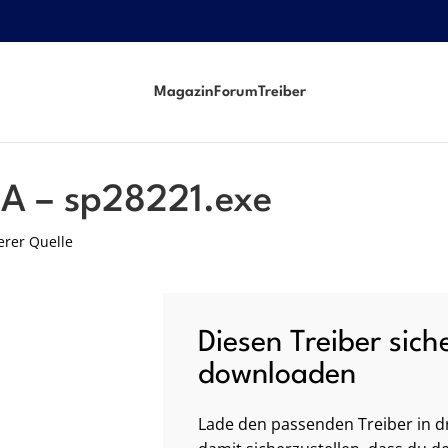
Magazin
Forum
Treiber
 A – sp28221.exe
erer Quelle
Diesen Treiber sich
downloaden
Lade den passenden Treiber in dr