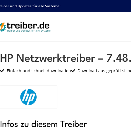
reiber und Updates für alle Systeme!
Startseite
HP
Netzwerk
HP Netzwerktreiber – 7.48.823.2011 – sp55979.ex
HP Netzwerktreiber – 7.48
Einfach und schnell downloaden
Download aus geprüft sich
Infos zu diesem Treiber