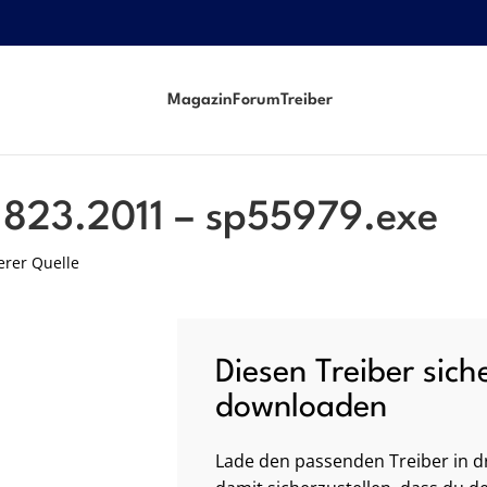
Magazin
Forum
Treiber
e
.823.2011 – sp55979.exe
erer Quelle
Diesen Treiber sich
downloaden
Lade den passenden Treiber in dr