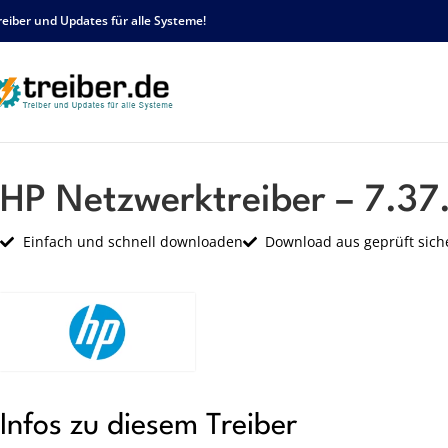
reiber und Updates für alle Systeme!
Startseite
HP
Netzwerk
HP Netzwerktreiber – 7.37.1229.2010 – sp52723.e
HP Netzwerktreiber – 7.37
Einfach und schnell downloaden
Download aus geprüft sich
Infos zu diesem Treiber