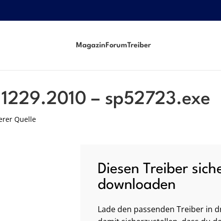
Magazin
Forum
Treiber
xe
.1229.2010 – sp52723.exe
erer Quelle
Diesen Treiber sich
downloaden
Lade den passenden Treiber in dr