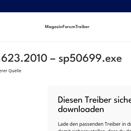
Magazin
Forum
Treiber
e
3.623.2010 – sp50699.exe
erer Quelle
Diesen Treiber sich
downloaden
Lade den passenden Treiber in dr