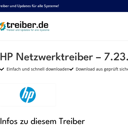
reiber und Updates für alle Systeme!
Startseite
HP
Netzwerk
HP Netzwerktreiber – 7.23.623.2010 – sp50699.ex
HP Netzwerktreiber – 7.2
Einfach und schnell downloaden
Download aus geprüft sich
Infos zu diesem Treiber