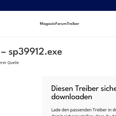
Magazin
Forum
Treiber
 – sp39912.exe
erer Quelle
Diesen Treiber sich
downloaden
Lade den passenden Treiber in dr