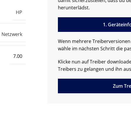
damit sicherzustellen, dass du de
herunterlädst.
HP
1. Gerätein
Netzwerk
Wenn mehrere Treiberversionen 
wähle im nächsten Schritt die pa
7.00
Klicke nun auf Treiber downloa
Treibers zu gelangen und ihn aus
Zum Tre