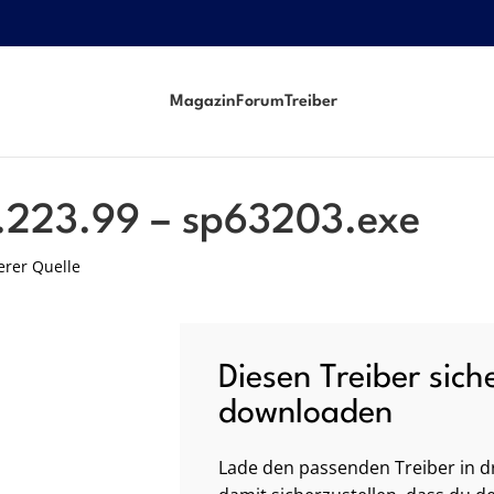
Magazin
Forum
Treiber
0.223.99 – sp63203.exe
erer Quelle
Diesen Treiber sich
downloaden
Lade den passenden Treiber in dr