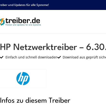
reiber und Updates für alle Systeme!
Startseite
HP
Netzwerk
HP Netzwerktreiber – 6.30.223.99 – sp63203.exe
HP Netzwerktreiber – 6.3
Einfach und schnell downloaden
Download aus geprüft sich
Infos zu diesem Treiber