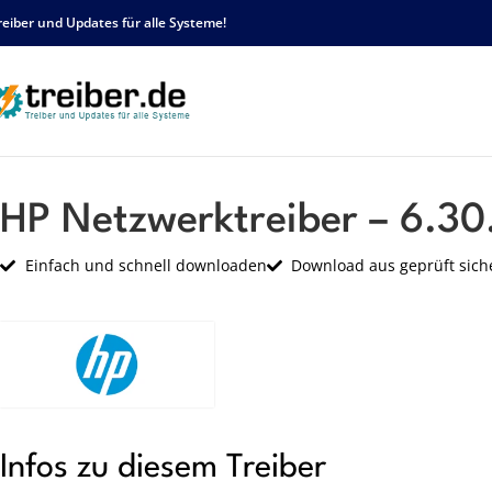
reiber und Updates für alle Systeme!
Startseite
HP
Netzwerk
HP Netzwerktreiber – 6.30.223.75 – sp62347.exe
HP Netzwerktreiber – 6.30
Einfach und schnell downloaden
Download aus geprüft sich
Infos zu diesem Treiber