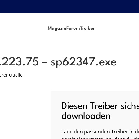
Magazin
Forum
Treiber
.223.75 – sp62347.exe
erer Quelle
Diesen Treiber sich
downloaden
Lade den passenden Treiber in dr