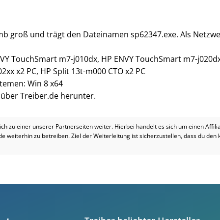
 mb groß und trägt den Dateinamen sp62347.exe. Als Netzwer
VY TouchSmart m7-j010dx, HP ENVY TouchSmart m7-j020dx,
02xx x2 PC, HP Split 13t-m000 CTO x2 PC
stemen: Win 8 x64
i über Treiber.de herunter.
dich zu einer unserer Partnerseiten weiter. Hierbei handelt es sich um einen Affil
.de weiterhin zu betreiben. Ziel der Weiterleitung ist sicherzustellen, dass du den