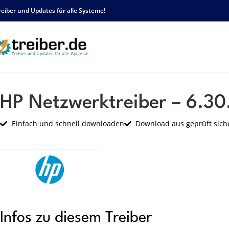
reiber und Updates für alle Systeme!
Startseite
HP
Netzwerk
HP Netzwerktreiber – 6.30.223.181 – sp65632.exe
HP Netzwerktreiber – 6.30
Einfach und schnell downloaden
Download aus geprüft sich
Infos zu diesem Treiber