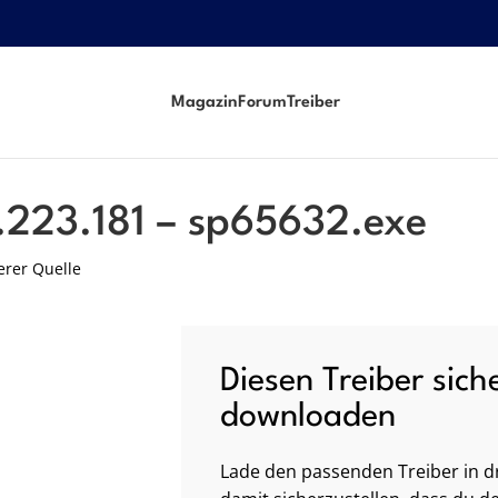
Magazin
Forum
Treiber
.223.181 – sp65632.exe
erer Quelle
Diesen Treiber sich
downloaden
Lade den passenden Treiber in dr