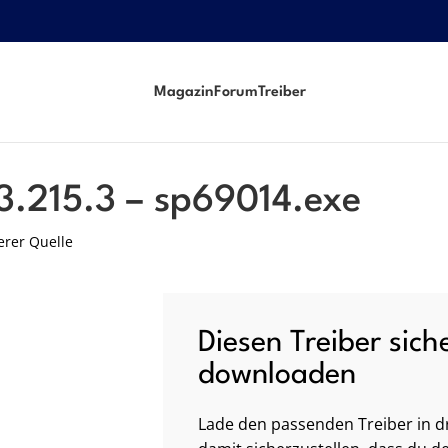
Magazin
Forum
Treiber
3.215.3 – sp69014.exe
erer Quelle
Diesen Treiber sich
downloaden
Lade den passenden Treiber in dr