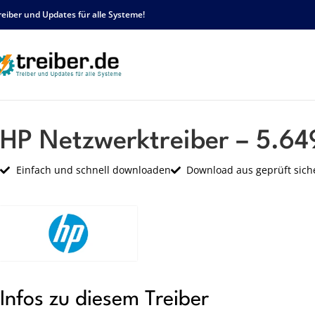
reiber und Updates für alle Systeme!
Startseite
HP
Netzwerk
HP Netzwerktreiber – 5.649.615.2006 B – sp33786
HP Netzwerktreiber – 5.6
Einfach und schnell downloaden
Download aus geprüft sich
Infos zu diesem Treiber