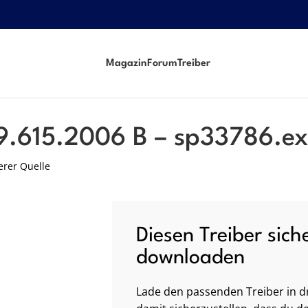
Magazin
Forum
Treiber
.exe
49.615.2006 B – sp33786.e
erer Quelle
Diesen Treiber sich
downloaden
Lade den passenden Treiber in dr