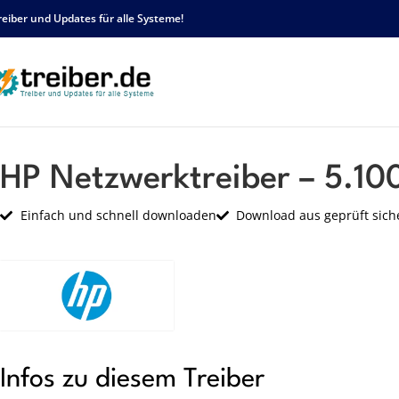
reiber und Updates für alle Systeme!
Startseite
HP
Netzwerk
HP Netzwerktreiber – 5.100.82.143 – sp62712.exe
HP Netzwerktreiber – 5.10
Einfach und schnell downloaden
Download aus geprüft sich
Infos zu diesem Treiber