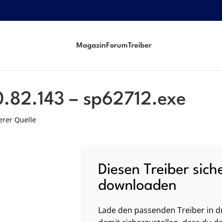
Magazin
Forum
Treiber
0.82.143 – sp62712.exe
erer Quelle
Diesen Treiber sich
downloaden
Lade den passenden Treiber in dr