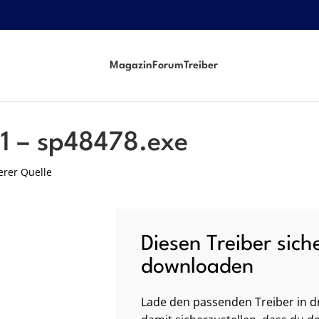
Magazin
Forum
Treiber
1 – sp48478.exe
erer Quelle
Diesen Treiber sich
downloaden
Lade den passenden Treiber in dr