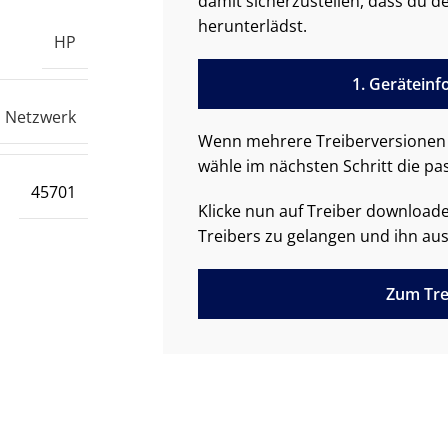
damit sicherzustellen, dass du de
herunterlädst.
HP
1. Gerätein
Netzwerk
Wenn mehrere Treiberversionen 
wähle im nächsten Schritt die pa
45701
Klicke nun auf Treiber downloa
Treibers zu gelangen und ihn aus
Zum Tre