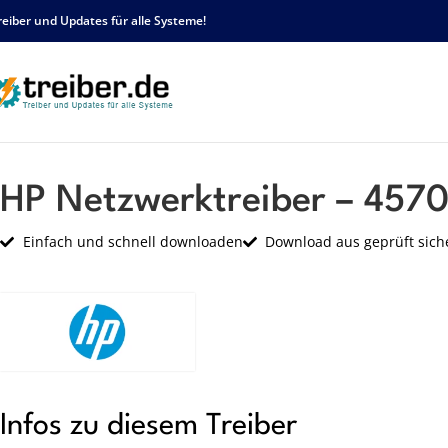
reiber und Updates für alle Systeme!
Startseite
HP
Netzwerk
HP Netzwerktreiber – 45701 – sp48478.exe
HP Netzwerktreiber – 4570
Einfach und schnell downloaden
Download aus geprüft sich
Infos zu diesem Treiber