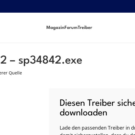
Magazin
Forum
Treiber
62 – sp34842.exe
erer Quelle
Diesen Treiber sich
downloaden
Lade den passenden Treiber in dr