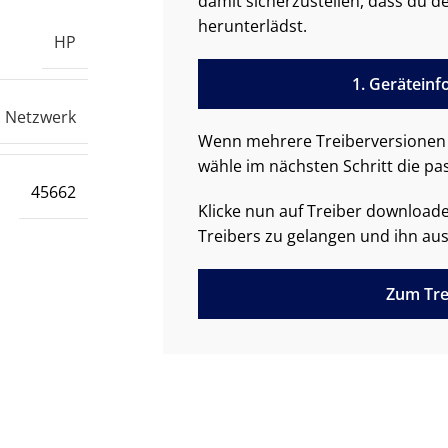
damit sicherzustellen, dass du de
herunterlädst.
HP
1. Gerätein
Netzwerk
Wenn mehrere Treiberversionen 
wähle im nächsten Schritt die pa
45662
Klicke nun auf Treiber downloa
Treibers zu gelangen und ihn aus
Zum Tre