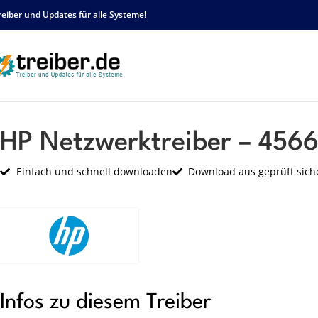
reiber und Updates für alle Systeme!
Startseite
HP
Netzwerk
HP Netzwerktreiber – 45662 – sp34842.exe
HP Netzwerktreiber – 456
Einfach und schnell downloaden
Download aus geprüft sich
Infos zu diesem Treiber