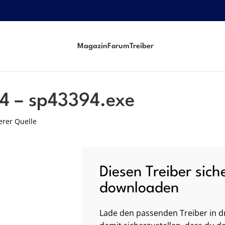
Magazin
Forum
Treiber
4 – sp43394.exe
erer Quelle
Diesen Treiber sich
downloaden
Lade den passenden Treiber in dr