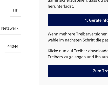
damit sicherzustellen, dass du de
herunterlädst.
HP
1. Gerätein
Netzwerk
Wenn mehrere Treiberversionen 
wähle im nächsten Schritt die pa
44044
Klicke nun auf Treiber downloa
Treibers zu gelangen und ihn aus
Zum Tre