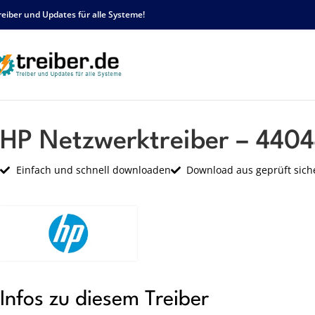
reiber und Updates für alle Systeme!
Startseite
HP
Netzwerk
HP Netzwerktreiber – 44044 – sp43394.exe
HP Netzwerktreiber – 4404
Einfach und schnell downloaden
Download aus geprüft sich
Infos zu diesem Treiber