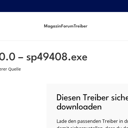
Magazin
Forum
Treiber
10.0 – sp49408.exe
erer Quelle
Diesen Treiber sich
downloaden
Lade den passenden Treiber in dr