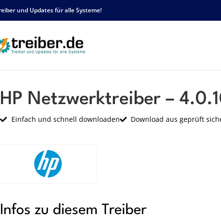
reiber und Updates für alle Systeme!
Startseite
HP
Netzwerk
HP Netzwerktreiber – 4.0.10.0 – sp49408.exe
HP Netzwerktreiber – 4.0.
Einfach und schnell downloaden
Download aus geprüft sich
Infos zu diesem Treiber