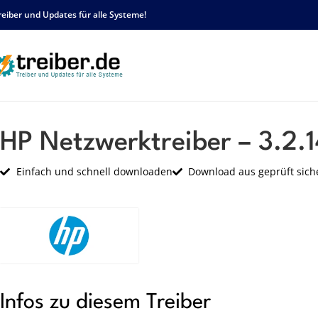
reiber und Updates für alle Systeme!
Startseite
HP
Netzwerk
HP Netzwerktreiber – 3.2.14.0 – sp59004.exe
HP Netzwerktreiber – 3.2.
Einfach und schnell downloaden
Download aus geprüft sich
Infos zu diesem Treiber