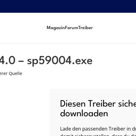
Magazin
Forum
Treiber
14.0 – sp59004.exe
erer Quelle
Diesen Treiber sich
downloaden
Lade den passenden Treiber in dr