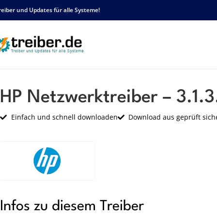
reiber und Updates für alle Systeme!
Startseite
HP
Netzwerk
HP Netzwerktreiber – 3.1.3.11 – sp48489.exe
HP Netzwerktreiber – 3.1.3
Einfach und schnell downloaden
Download aus geprüft sich
Infos zu diesem Treiber