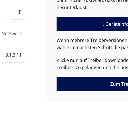
damit sicherzustellen, dass du de
herunterlädst.
HP
1. Gerätein
Netzwerk
Wenn mehrere Treiberversionen 
wähle im nächsten Schritt die pa
3.1.3.11
Klicke nun auf Treiber downloa
Treibers zu gelangen und ihn aus
Zum Tre