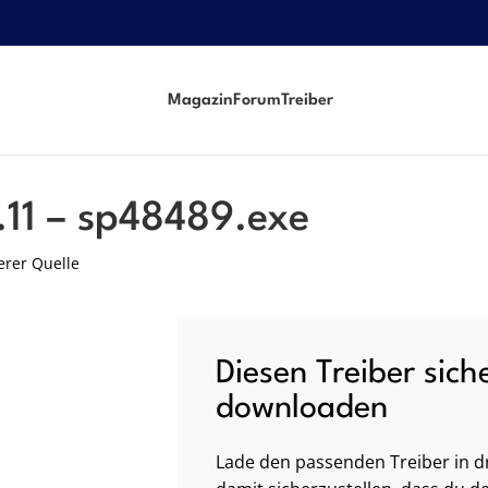
Magazin
Forum
Treiber
.11 – sp48489.exe
erer Quelle
Diesen Treiber sich
downloaden
Lade den passenden Treiber in dr