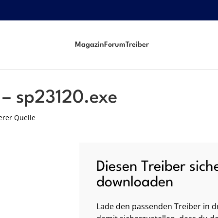
Magazin
Forum
Treiber
 – sp23120.exe
erer Quelle
Diesen Treiber sich
downloaden
Lade den passenden Treiber in dr