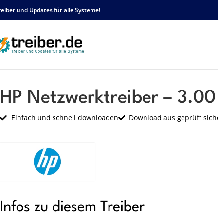
reiber und Updates für alle Systeme!
Startseite
HP
Netzwerk
HP Netzwerktreiber – 3.00 – sp23120.exe
HP Netzwerktreiber – 3.00
Einfach und schnell downloaden
Download aus geprüft sich
Infos zu diesem Treiber