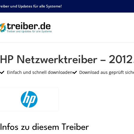
reiber und Updates für alle Systeme!
Startseite
HP
Netzwerk
HP Netzwerktreiber – 2012.13.402.2014 – sp66924
HP Netzwerktreiber – 2012
Einfach und schnell downloaden
Download aus geprüft sich
Infos zu diesem Treiber