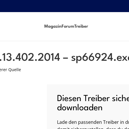
Magazin
Forum
Treiber
.exe
.13.402.2014 – sp66924.ex
erer Quelle
Diesen Treiber sich
downloaden
Lade den passenden Treiber in dr