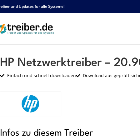
reiber und Updates für alle Systeme!
Startseite
HP
Netzwerk
HP Netzwerktreiber – 20.90.0.7 – sp92647.exe
HP Netzwerktreiber – 20.9
Einfach und schnell downloaden
Download aus geprüft sich
Infos zu diesem Treiber