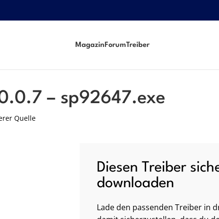
Magazin
Forum
Treiber
0.0.7 – sp92647.exe
erer Quelle
Diesen Treiber sich
downloaden
Lade den passenden Treiber in dr