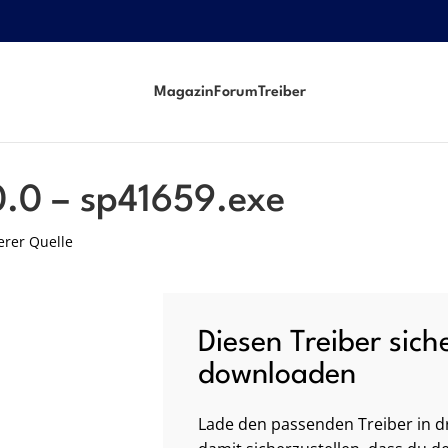
Magazin
Forum
Treiber
0.0 – sp41659.exe
erer Quelle
Diesen Treiber sich
downloaden
Lade den passenden Treiber in dr