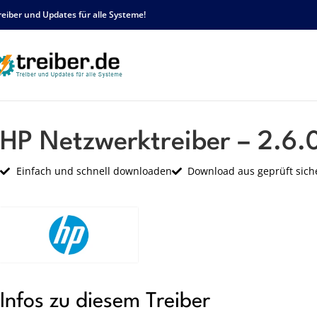
reiber und Updates für alle Systeme!
Startseite
HP
Netzwerk
HP Netzwerktreiber – 2.6.0.0 – sp41659.exe
HP Netzwerktreiber – 2.6.
Einfach und schnell downloaden
Download aus geprüft sich
Infos zu diesem Treiber