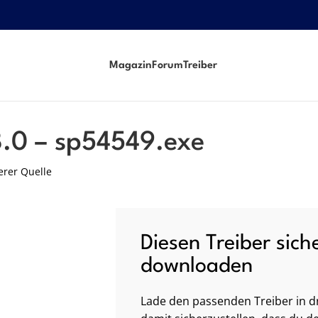
Magazin
Forum
Treiber
8.0 – sp54549.exe
erer Quelle
Diesen Treiber sich
downloaden
Lade den passenden Treiber in dr