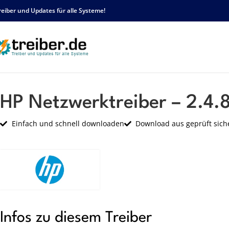
reiber und Updates für alle Systeme!
Startseite
HP
Netzwerk
HP Netzwerktreiber – 2.4.8.0 – sp54549.exe
HP Netzwerktreiber – 2.4.
Einfach und schnell downloaden
Download aus geprüft sich
Infos zu diesem Treiber