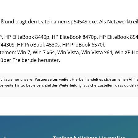
groß und trägt den Dateinamen sp54549.exe. Als Netzwerktre
P, HP EliteBook 8440p, HP EliteBook 8470p, HP EliteBook 85
k 4430S, HP ProBook 4530s, HP ProBook 6570b
stemen: Win 7, Win 7 x64, Win Vista, Win Vista x64, Win XP 
i über Treiber.de herunter.
dich zu einer unserer Partnerseiten weiter. Hierbei handelt es sich um einen Affil
.de weiterhin zu betreiben. Ziel der Weiterleitung ist sicherzustellen, dass du den