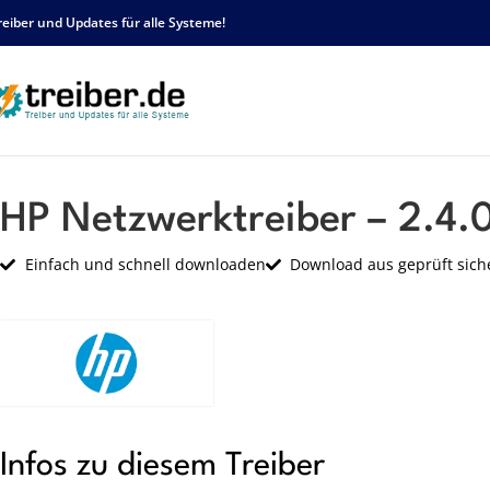
reiber und Updates für alle Systeme!
Startseite
HP
Netzwerk
HP Netzwerktreiber – 2.4.0.3 – sp52223.tar
HP Netzwerktreiber – 2.4.
Einfach und schnell downloaden
Download aus geprüft sich
Infos zu diesem Treiber