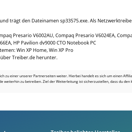
ß und trägt den Dateinamen sp33575.exe. Als Netzwerktreibe
mpaq Presario V6002AU, Compaq Presario V6024EA, Compa
66EA, HP Pavilion dv9000 CTO Notebook PC
ystemen: Win XP Home, Win XP Pro
i über Treiber.de herunter.
dich zu einer unserer Partnerseiten weiter. Hierbei handelt es sich um einen Affil
.de weiterhin zu betreiben. Ziel der Weiterleitung ist sicherzustellen, dass du den