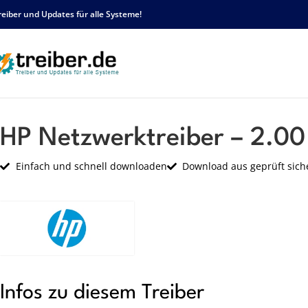
reiber und Updates für alle Systeme!
Startseite
HP
Netzwerk
HP Netzwerktreiber – 2.00 – sp33575.exe
HP Netzwerktreiber – 2.00
Einfach und schnell downloaden
Download aus geprüft sich
Infos zu diesem Treiber