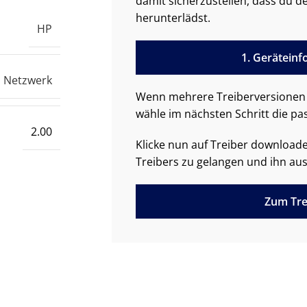
damit sicherzustellen, dass du de
herunterlädst.
HP
1. Gerätein
Netzwerk
Wenn mehrere Treiberversionen 
wähle im nächsten Schritt die pa
2.00
Klicke nun auf Treiber downloa
Treibers zu gelangen und ihn aus
Zum Tre