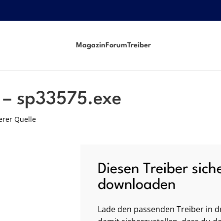
Magazin
Forum
Treiber
 – sp33575.exe
erer Quelle
Diesen Treiber sich
downloaden
Lade den passenden Treiber in dr