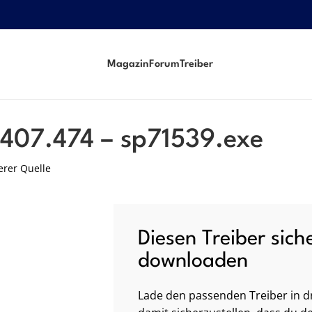
Magazin
Forum
Treiber
e
1407.474 – sp71539.exe
erer Quelle
Diesen Treiber sich
downloaden
Lade den passenden Treiber in dr