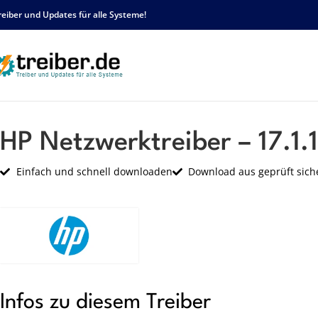
reiber und Updates für alle Systeme!
Startseite
HP
Netzwerk
HP Netzwerktreiber – 17.1.1407.474 – sp71539.ex
HP Netzwerktreiber – 17.1.
Einfach und schnell downloaden
Download aus geprüft sich
Infos zu diesem Treiber