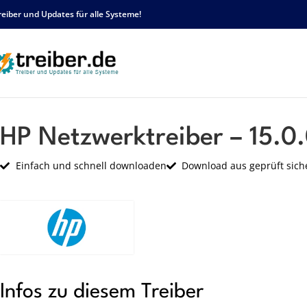
reiber und Updates für alle Systeme!
Startseite
HP
Netzwerk
HP Netzwerktreiber – 15.0.0.17 – sp55284.exe
HP Netzwerktreiber – 15.0
Einfach und schnell downloaden
Download aus geprüft sich
Infos zu diesem Treiber