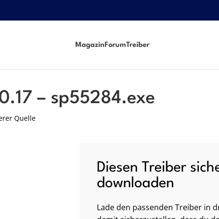
Magazin
Forum
Treiber
.0.17 – sp55284.exe
erer Quelle
Diesen Treiber sich
downloaden
Lade den passenden Treiber in dr