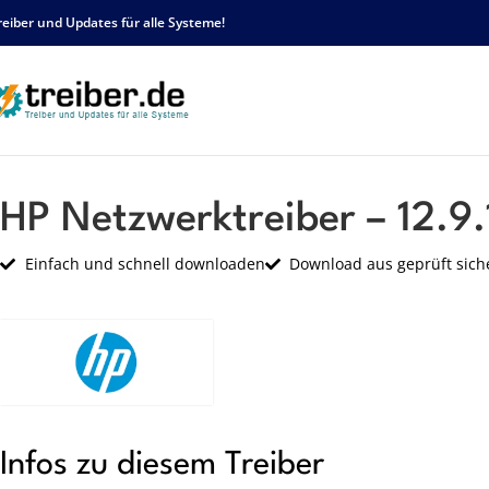
reiber und Updates für alle Systeme!
Startseite
HP
Netzwerk
HP Netzwerktreiber – 12.9.16.0 – sp64065.exe
HP Netzwerktreiber – 12.9
Einfach und schnell downloaden
Download aus geprüft sich
Infos zu diesem Treiber