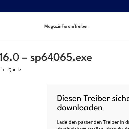
Magazin
Forum
Treiber
.16.0 – sp64065.exe
erer Quelle
Diesen Treiber sich
downloaden
Lade den passenden Treiber in dr