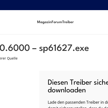
Magazin
Forum
Treiber
.0.6000 – sp61627.exe
erer Quelle
Diesen Treiber sich
downloaden
Lade den passenden Treiber in dr