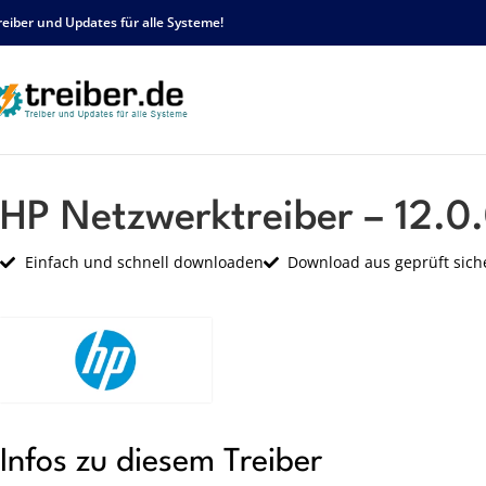
reiber und Updates für alle Systeme!
Startseite
HP
Netzwerk
HP Netzwerktreiber – 12.0.0.6000 – sp61627.exe
HP Netzwerktreiber – 12.0
Einfach und schnell downloaden
Download aus geprüft sich
Infos zu diesem Treiber