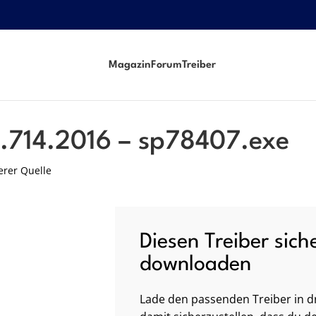
Magazin
Forum
Treiber
xe
0.714.2016 – sp78407.exe
erer Quelle
Diesen Treiber sich
downloaden
Lade den passenden Treiber in dr