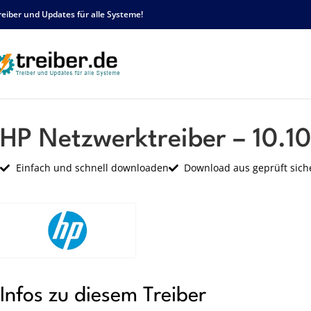
reiber und Updates für alle Systeme!
Startseite
HP
Netzwerk
HP Netzwerktreiber – 10.10.714.2016 – sp78407.e
HP Netzwerktreiber – 10.1
Einfach und schnell downloaden
Download aus geprüft sich
Infos zu diesem Treiber