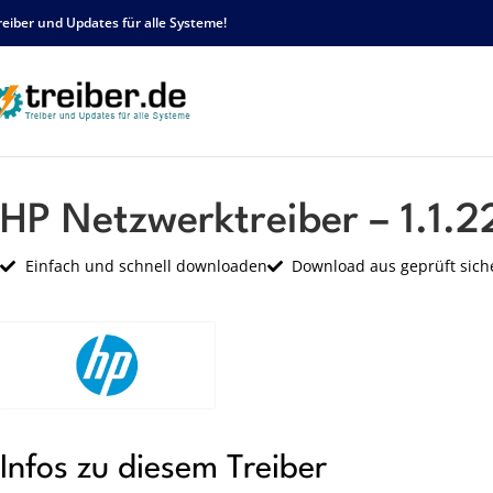
reiber und Updates für alle Systeme!
Startseite
HP
Netzwerk
HP Netzwerktreiber – 1.1.22.1 – sp83897.exe
HP Netzwerktreiber – 1.1.2
Einfach und schnell downloaden
Download aus geprüft sich
Infos zu diesem Treiber