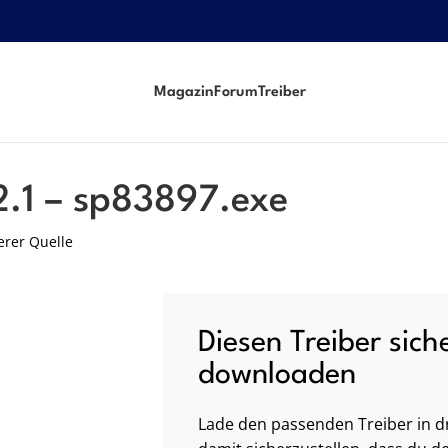
Magazin
Forum
Treiber
2.1 – sp83897.exe
erer Quelle
Diesen Treiber sich
downloaden
Lade den passenden Treiber in dr