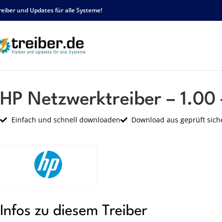
reiber und Updates für alle Systeme!
Startseite
HP
Netzwerk
HP Netzwerktreiber – 1.00 – sp63742.exe
HP Netzwerktreiber – 1.00
Einfach und schnell downloaden
Download aus geprüft sich
Infos zu diesem Treiber