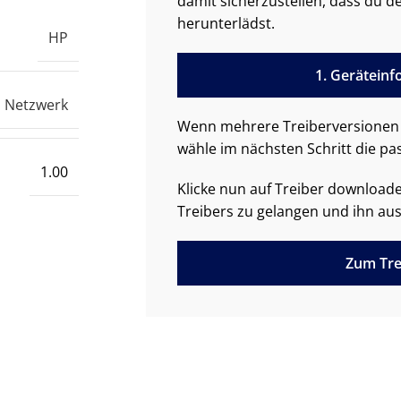
damit sicherzustellen, dass du de
herunterlädst.
HP
1. Gerätein
Netzwerk
Wenn mehrere Treiberversionen 
wähle im nächsten Schritt die pa
1.00
Klicke nun auf Treiber downloa
Treibers zu gelangen und ihn aus
Zum Tre