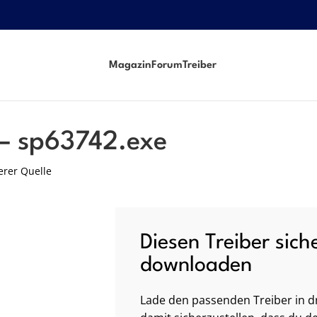
Magazin
Forum
Treiber
 – sp63742.exe
erer Quelle
Diesen Treiber sich
downloaden
Lade den passenden Treiber in dr