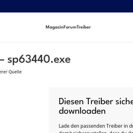
Magazin
Forum
Treiber
 – sp63440.exe
erer Quelle
Diesen Treiber sich
downloaden
Lade den passenden Treiber in dr