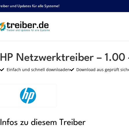
reiber und Updates für alle Systeme!
Startseite
HP
Netzwerk
HP Netzwerktreiber – 1.00 – sp63440.exe
HP Netzwerktreiber – 1.00
Einfach und schnell downloaden
Download aus geprüft sich
Infos zu diesem Treiber