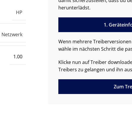
damit sicherzustellen, dass du de
herunterlädst.
HP
1. Gerätein
Netzwerk
Wenn mehrere Treiberversionen 
wähle im nächsten Schritt die pa
1.00
Klicke nun auf Treiber downloa
Treibers zu gelangen und ihn aus
Zum Tre