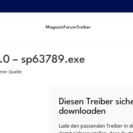
Magazin
Forum
Treiber
8.0 – sp63789.exe
erer Quelle
Diesen Treiber sich
downloaden
Lade den passenden Treiber in dr