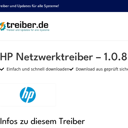
reiber und Updates für alle Systeme!
Startseite
HP
Netzwerk
HP Netzwerktreiber – 1.0.8.0 – sp63789.exe
HP Netzwerktreiber – 1.0.
Einfach und schnell downloaden
Download aus geprüft sich
Infos zu diesem Treiber