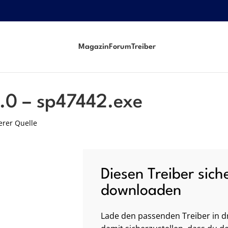
Magazin
Forum
Treiber
0.0 – sp47442.exe
erer Quelle
Diesen Treiber sich
downloaden
Lade den passenden Treiber in dr