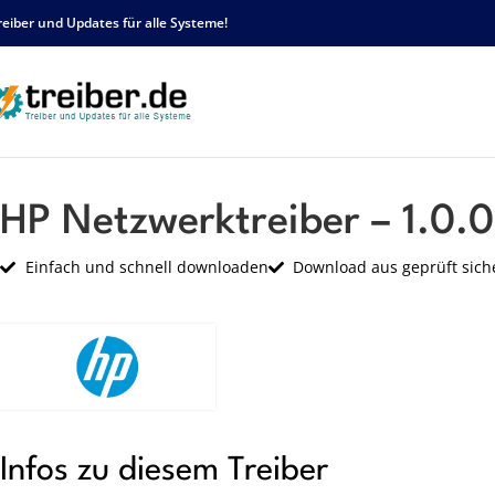
reiber und Updates für alle Systeme!
Startseite
HP
Netzwerk
HP Netzwerktreiber – 1.0.0.0 – sp47442.exe
HP Netzwerktreiber – 1.0.
Einfach und schnell downloaden
Download aus geprüft sich
Infos zu diesem Treiber