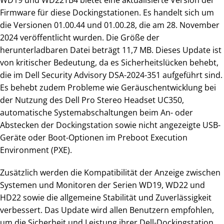
WD19 und WD22TB4 bietet eine aktualisierte Version der
Firmware für diese Dockingstationen. Es handelt sich um
die Versionen 01.00.44 und 01.00.28, die am 28. November
2024 veröffentlicht wurden. Die Größe der
herunterladbaren Datei beträgt 11,7 MB. Dieses Update ist
von kritischer Bedeutung, da es Sicherheitslücken behebt,
die im Dell Security Advisory DSA-2024-351 aufgeführt sind.
Es behebt zudem Probleme wie Geräuschentwicklung bei
der Nutzung des Dell Pro Stereo Headset UC350,
automatische Systemabschaltungen beim An- oder
Abstecken der Dockingstation sowie nicht angezeigte USB-
Geräte oder Boot-Optionen im Preboot Execution
Environment (PXE).
Zusätzlich werden die Kompatibilität der Anzeige zwischen
Systemen und Monitoren der Serien WD19, WD22 und
HD22 sowie die allgemeine Stabilität und Zuverlässigkeit
verbessert. Das Update wird allen Benutzern empfohlen,
um die Sicherheit und Leistung ihrer Dell-Dockingstation