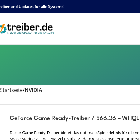
reiber und Updates für alle Systeme!
Startseite
NVIDIA
GeForce Game Ready-Treiber / 566.36 – WHQL
Dieser Game Ready Treiber bietet das optimale Spielerlebnis für die n
Space Marine 2“ und „Marvel Rivals“. Zudem gibt es erweiterte Unterstüt