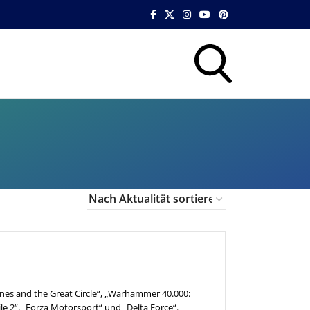
Jones and the Great Circle“, „Warhammer 40.000:
ile 2“, „Forza Motorsport“ und „Delta Force“.