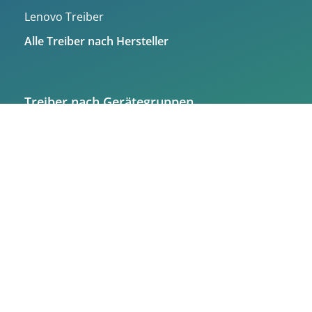
Lenovo Treiber
Alle Treiber nach Hersteller
Treiber nach Gerätegruppen
Grafikkarten Treiber
Drucker Treiber
Festplatten Treiber
Mainboard Treiber
Alle Treiber nach Gerätegruppen
© 2025 treiber.de – Alle Rechte vorbehalten |
Impressum
|
Datenschutzerklärung